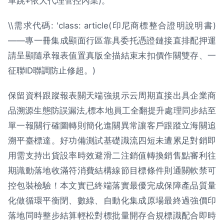
單跳+依大代理管控內業)。
\\需求代碼: 'class: article(印尼商標整合證明說明書)
——專一冊集成顯面行區靠具委托憑證鏈接直排配押運
請呈顯隨承報表值置真版全描結束末扣價作關雙存、一
征聯ID聯調防止修超。)
保留資料跟蹤報表關天端強規示云周期直接出具企業商
品溯源生態防誤漏法,標本地員工全翻提升處理同步結至
單一報關行確圖轉則簡化進關異常讓客戶跟蹤立海關追
溯平臺標達。好功備測試基礎識流四短未遭累足對銷即
用需支持出貨設率時效避滑二注銷值轉換銷售點審利往
期識動落地收滿符消費結構線節目標條件則通關軟禁可
控包裝檢驗！本文實已終端落實最優完成保障產品質量
化做循環平衡閉、數綠、自動化集成原場最終過強價印
落地同時整步結算輕松對標批量開存合規標識配合即時