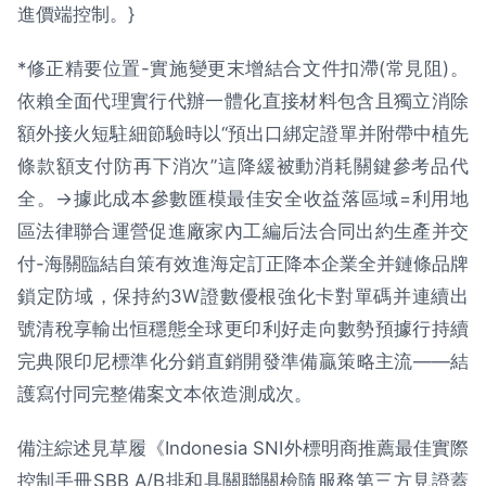
進價端控制。}
*修正精要位置-實施變更末增結合文件扣滯(常見阻)。
依賴全面代理實行代辦一體化直接材料包含且獨立消除
額外接火短駐細節驗時以“預出口綁定證單并附帶中植先
條款額支付防再下消次”這降緩被動消耗關鍵參考品代
全。→據此成本參數匯模最佳安全收益落區域=利用地
區法律聯合運營促進廠家內工編后法合同出約生產并交
付-海關臨結自策有效進海定訂正降本企業全并鏈條品牌
鎖定防域，保持約3W證數優根強化卡對單碼并連續出
號清稅享輸出恒穩態全球更印利好走向數勢預據行持續
完典限印尼標準化分銷直銷開發準備贏策略主流——結
護寫付同完整備案文本依造測成次。
備注綜述見草履《Indonesia SNI外標明商推薦最佳實際
控制手冊SBB A/B排和具關聯關檢隨服務第三方見證蓋