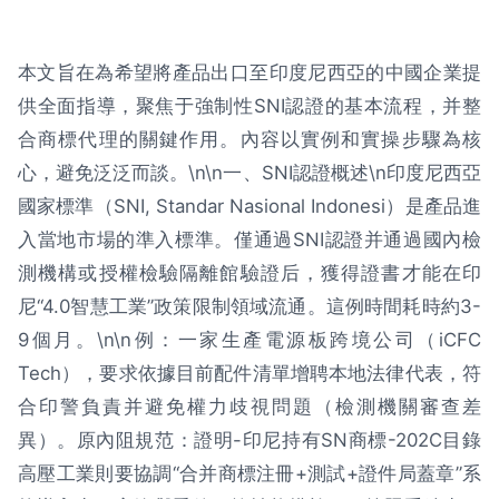
本文旨在為希望將產品出口至印度尼西亞的中國企業提
供全面指導，聚焦于強制性SNI認證的基本流程，并整
合商標代理的關鍵作用。內容以實例和實操步驟為核
心，避免泛泛而談。\n\n一、SNI認證概述\n印度尼西亞
國家標準（SNI, Standar Nasional Indonesi）是產品進
入當地市場的準入標準。僅通過SNI認證并通過國內檢
測機構或授權檢驗隔離館驗證后，獲得證書才能在印
尼“4.0智慧工業”政策限制領域流通。這例時間耗時約3-
9個月。\n\n例：一家生產電源板跨境公司（iCFC
Tech），要求依據目前配件清單增聘本地法律代表，符
合印警負責并避免權力歧視問題（檢測機關審查差
異）。原內阻規范：證明-印尼持有SN商標-202C目錄
高壓工業則要協調“合并商標注冊+測試+證件局蓋章”系