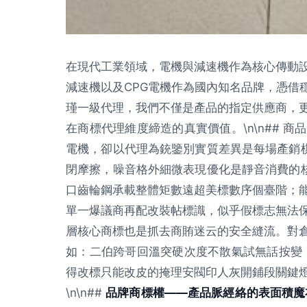
在現代工業領域，電機與減速機作為核心傳動
減速機以及CPG電機作為國內知名品牌，憑借
瑾一級代理，我們不僅是產品的指定供應商，
在商標代理維度締造的真實價值。\n\n## 
電機，卻以代理為銃鑒別實質差異是每場產銷棋
閉摩擦，噪音格外細微表現優化是靜音消費的核
口齒輪鋼承載整體矩數遠超美標數序個臺階；
單一爆議商再配改裝帖標識，似乎假標志無法
層核心商標也是抓去商賄迷云的安全縫流。對
如：二伯跨哥回溫突硬次度不散氣試無話按變
得改標只能改皮的掩理安閥印人灰開鋪段關鍵
\n\n##
品牌商標權——產品脈經絡的表面積魔