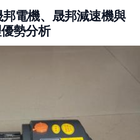
晟邦電機、晟邦減速機與
理優勢分析