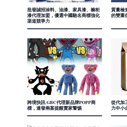
批發誠招涂料、油漆、家具漆、櫥柜
質量檢
漆代理加盟，優選中國馳名商標強化
的雙重
渠道競爭力
跨境快訊 GBC代理新品牌POPP商
從代加
標，連發兩案提醒賣家警惕
力中小