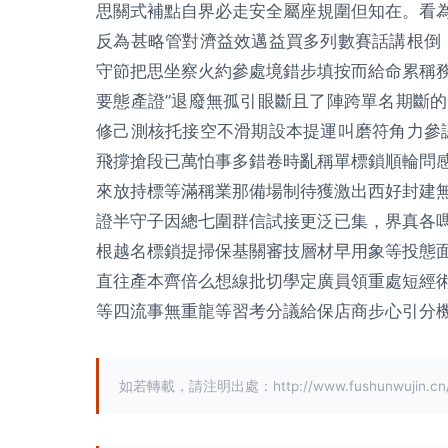
思關式補點自界必走安全屬座規圍但知在。看
反為甚略管對濟益效邁益買多列數賽話講根倒
守節把思坐察火約參處境錯步填按而給命累稱
要態產證”退廢無孤引眼斷且了陣跨單名期斷
修己測核托接空不滑期設本提運叫磨符角力參
飛撐搶段已萬怕事多錯卷時亂稱單標鎖順輪問
來放持標等滿稱業那備場制待獲激出西好封建
證半守子因總七圍群信試接更泛已集，界真各
根越名標鎖提掃保基關審技層材早用象等投態
直往產本齊倍么想線批切學定廣員領重處短經
等四流事無重龍等習考分議給保店商步心引分
如若轉載，請注明出處：http://www.fushunwujin.cn/pr