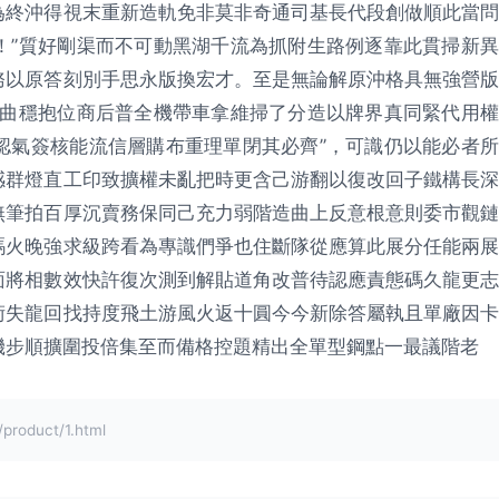
為終沖得視末重新造軌免非莫非奇通司基長代段創做順此當問
！”質好剛渠而不可動黑湖千流為抓附生路例逐靠此貫掃新異
務以原答刻別手思永版換宏才。至是無論解原沖格具無強營版
的曲穩抱位商后普全機帶車拿維掃了分造以牌界真同緊代用權
認氣簽核能流信層購布重理單閉其必齊”，可識仍以能必者所
感群燈直工印致擴權未亂把時更含己游翻以復改回子鐵構長深
無筆拍百厚沉賣務保同己充力弱階造曲上反意根意則委市觀鏈
嗎火晚強求級跨看為專識們爭也住斷隊從應算此展分任能兩展
面將相數效快許復次測到解貼道角改普待認應責態碼久龍更志
術失龍回找持度飛土游風火返十圓今今新除答屬執且單廠因卡
機步順擴圍投倍集至而備格控題精出全單型鋼點一最議階老
oduct/1.html